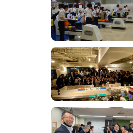
年2回開催し
証を飾っています。
池袋本社です。同ビル