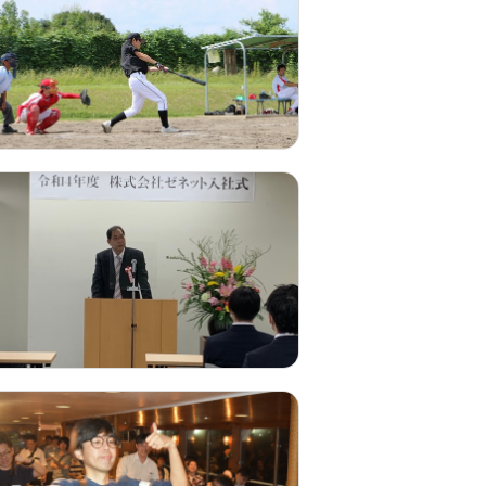
年2回開催している
行っています。
。
ゼネット本社入口の
す。