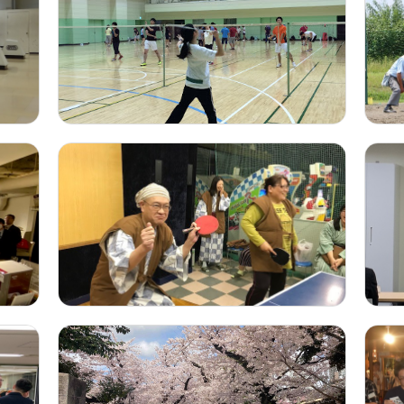
ている全体会議の様子です。コロナ禍の影響で近年ではWeb形式で
の2Fに本社、4Fに開発センター、8FにXlaboセンターがあります