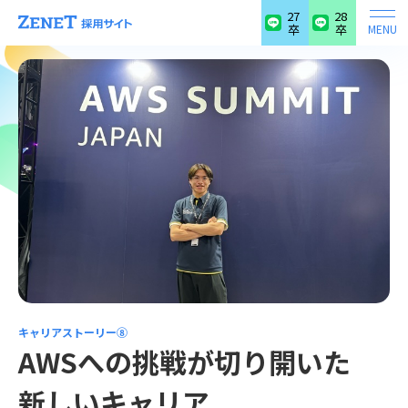
27
28
卒
卒
MENU
キャリアストーリー⑧
AWSへの挑戦が切り開いた
新しいキャリア