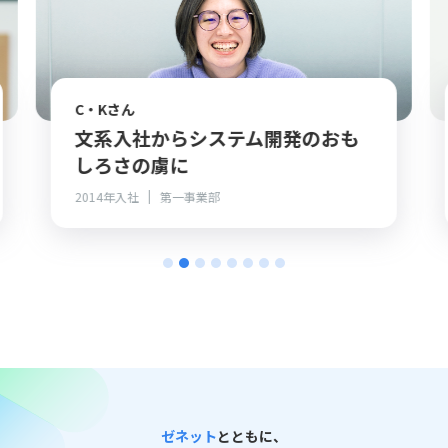
C・Kさん
文系入社からシステム開発のおも
しろさの虜に
2014年入社
第一事業部
ゼネット
とともに、