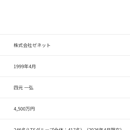
株式会社ゼネット
1999年4月
四元 ⼀弘
4,500万円
246名(LTSグループ全体：417名) (2026年4⽉現在)