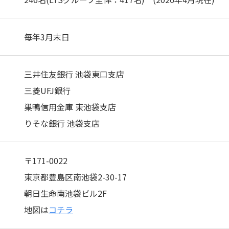
毎年3⽉末⽇
三井住友銀⾏ 池袋東⼝⽀店
三菱UFJ銀⾏
巣鴨信⽤⾦庫 東池袋⽀店
りそな銀⾏ 池袋⽀店
〒171-0022
東京都豊島区南池袋2-30-17
朝⽇⽣命南池袋ビル2F
地図は
コチラ