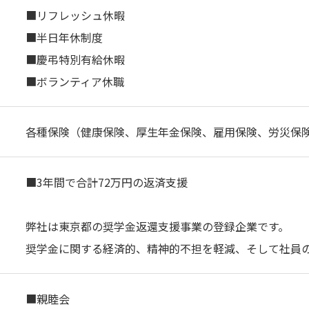
■リフレッシュ休暇
■半⽇年休制度
■慶弔特別有給休暇
■ボランティア休職
各種保険（健康保険、厚⽣年⾦保険、雇⽤保険、労災保
■3年間で合計72万円の返済支援
弊社は東京都の奨学金返還支援事業の登録企業です。
奨学金に関する経済的、精神的不担を軽減、そして社員
■親睦会