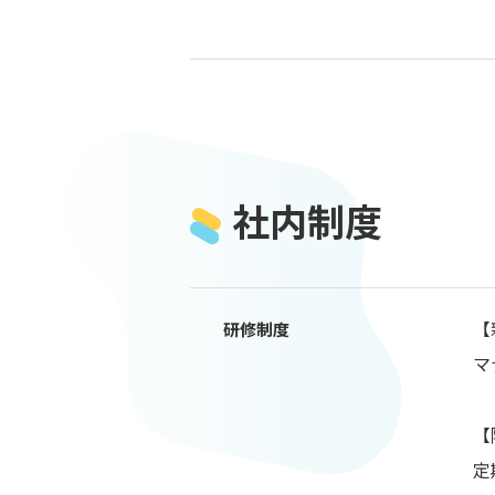
社内制度
【
研修制度
マ
【
定