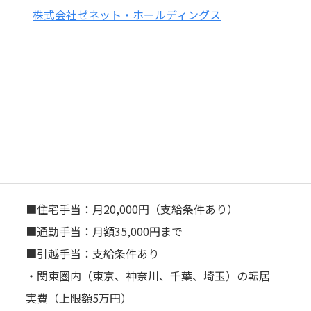
株式会社ゼネット・ホールディングス
■住宅⼿当：⽉20,000円（⽀給条件あり）
■通勤⼿当：⽉額35,000円まで
■引越⼿当：⽀給条件あり
・関東圏内（東京、神奈川、千葉、埼⽟）の転居
実費（上限額5万円）