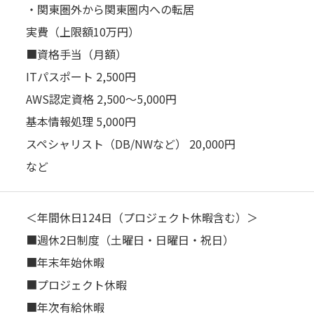
・関東圏外から関東圏内への転居
実費（上限額10万円）
■資格⼿当（⽉額）
ITパスポート 2,500円
AWS認定資格 2,500〜5,000円
基本情報処理 5,000円
スペシャリスト（DB/NWなど） 20,000円
など
＜年間休⽇124⽇（プロジェクト休暇含む）＞
■週休2⽇制度（⼟曜⽇‧⽇曜⽇‧祝⽇）
■年末年始休暇
■プロジェクト休暇
■年次有給休暇